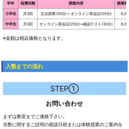
学年
指導回数
授業内容
授業料
小学生
月3回
文法授業(30分)＋オンライン英会話(25分)
6,6
中学生
月3回
オンライン英会話(25分)+確認テスト(30分)
6,6
※金額は税込価格となります。
入塾までの流れ
STEP①
お問い合わせ
まずは教室までご連絡下さい。
当塾に関するご説明の面談日程または体験授業のご案内を