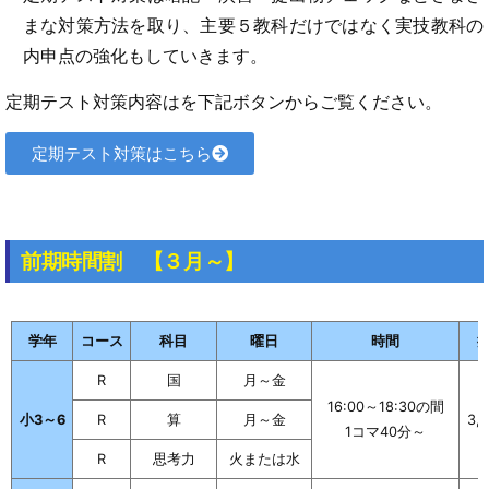
まな対策方法を取り、主要５教科だけではなく実技教科の
内申点の強化もしていきます。
定期テスト対策内容はを下記ボタンからご覧ください。
定期テスト対策はこちら
前期時間割 【３月～】
学年
コース
科目
曜日
時間
R
国
月～金
16:00～18:30の間
小3～6
R
算
月～金
3,
1コマ40分～
R
思考力
火または水