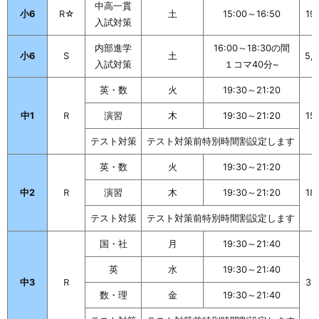
中高一貫
小6
R☆
土
15:00～16:50
19
入試対策
内部進学
16:00～18:30の間
小6
S
土
5,
入試対策
１コマ40分~
英・数
火
19:30～21:20
中1
Ｒ
演習
木
19:30～21:20
15
テスト対策
テスト対策前特別時間割設定します
英・数
火
19:30～21:20
中2
Ｒ
演習
木
19:30～21:20
18
テスト対策
テスト対策前特別時間割設定します
国・社
月
19:30～21:40
英
水
19:30～21:40
中3
Ｒ
31
数・理
金
19:30～21:40