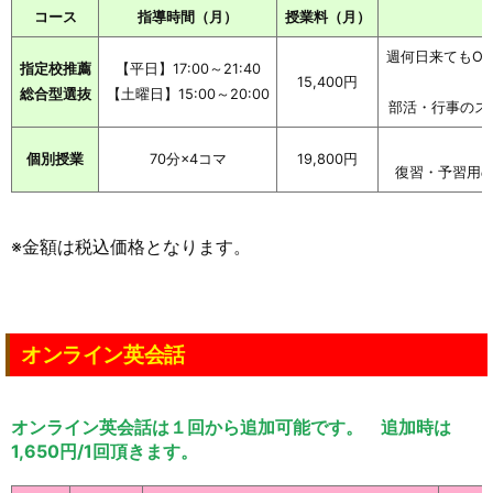
コース
指導時間（月）
授業料（月）
週何日来てもOK
指定校推薦
【平日】17:00～21:40
15,400円
総合型選抜
【土曜日】15:00～20:00
部活・行事のス
個別授業
70分×4コマ
19,800円
復習・予習用
※金額は税込価格となります。
オンライン英会話
オンライン英会話は１回から追加可能です。 追加時は
1,650円/1回頂きます。