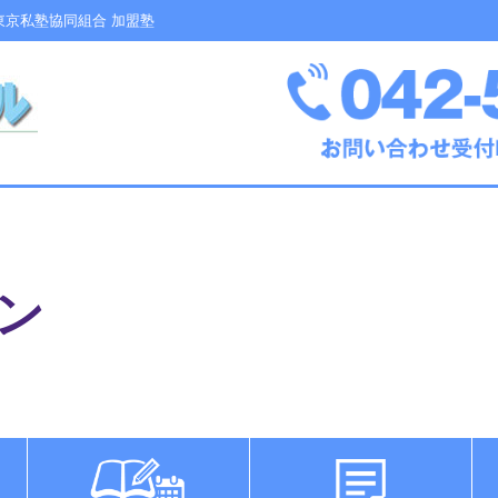
 東京私塾協同組合 加盟塾
ン