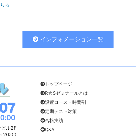
ちら
インフォメーション一覧
トップページ
R☆Sゼミナールとは
設置コース・時間割
定期テスト対策
合格実績
所ビル2F
Q&A
20:00